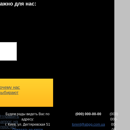
ажно для нас:
очему нас
выбирают
Будем рады видеть Вас по
(000) 000-00-00
(000)
тправить
адресу:
000-
запрос на
г. Киев,
ул. Дегтяревская 51
torent@abpg.com.ua
00-
просчет
Показать на карте
00