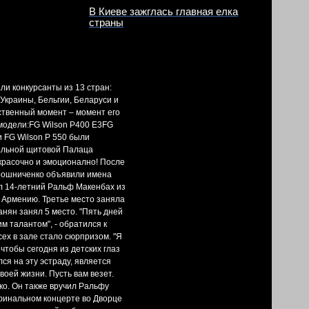
В Киеве зажглась главная елка
страны
ли конкурсанты из 13 стран:
Украины, Бельгии, Беларуси и
ственный момент – момент его
модели:FG Wilson P400 E3FG
и FG Wilson P 550 были
альной щитовой Палаца
красочно и эмоционално! После
ирошниченко объявили имена
ил 14-летний Ральф Макенбах из
 Армению. Третье место заняла
анян занял 5 место. "Пять дней
 талантом", - обратился к
ех в зале стало сюрпризом. "Я
чтобы сегодня из детских глаз
ся на эту эстраду, является
воей жизни. Пусть вам везет.
ко. Он также вручил Ральфу
 финальном концерте во Дворце