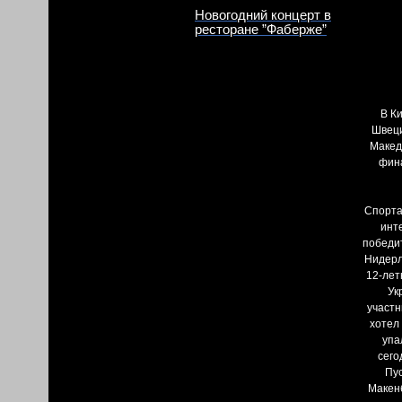
Новогодний концерт в
ресторане ”Фаберже”
В К
Швеци
Макед
фина
Спорта
инт
победит
Нидерл
12-лет
Ук
участн
хотел
упа
сего
Пус
Макенб