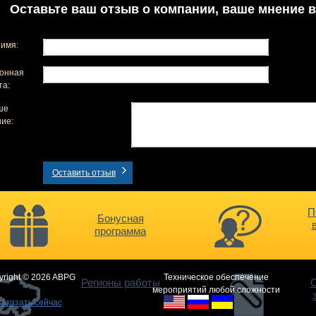
Оставьте ваш отзыв о компании, ваше мнение в
имя:
онная
та:
ше
ие:
Оставить отзыв
П
Бонусная
программа
yright © 2026 ABPG
Техническое обеспечение
Регионы работы
О
мероприятий любой сложности
Заказать сейчас