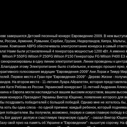
иеве завершился Детский песенный конкурс Евровидение-2009. В нем выступа
и, России, Армении, Румынии, Сербии, Грузии, Нидерландов, Кипра, Мальты, 
онии. Компания ABPG обеспечивала электропитание конкурса в самый ответ
ла! Нами были установленный 4 генератора мощностью 1200 кВт. А именно 
Wilson P 550FG Wilson P 250FG Wilson P150 Генераторы FG Wilson P400 E3 
синхронизированы в одну линию электропитания. Линии проведены к центр
.Благодаря этому Электропитание было стабильное, и конкурс прошел ярко, 
ерактивного голосования ведущие "Евровидения-2009" Ани Лорак и Тимур М
елей. Первое место и Гран-при "Евровидения-2009" - Дерево Жизни - получ
андов. На втором месте - 11-летняя Луара Айрапетян, которая представляла
няя Катя Рябова из России. Украинский конкурсант 11-летний Андраник Алекс
раина и Европа могли наслаждаться вашим высоким искусством, вашим высоким
икам конкурса Президент Украины Виктор Ющенко, появление которого для вс
 бы поздравить победителей с большой победой. Однако мне не хотелось бы, 
ла хоть бы одна слеза - по одной причине: каждый ребенок, который поднимал
дня победителем. Вы получили, возможно, первую и самую главную победу в с
ть Бог дарует долгую и счастливую творческую судьбу", - сказал Виктор Ющен
аху свой приз на память об Украине и "Евровидении" - вышитую сорочку. На