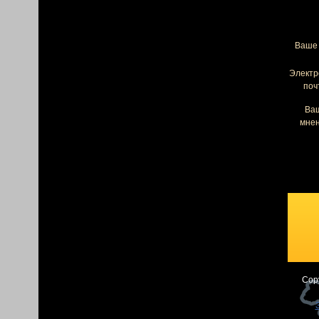
Ваше 
Электр
поч
Ва
мнен
Cop