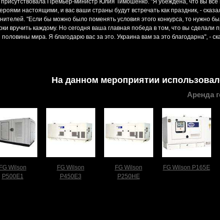
 присутствовала Премьер-министр Юлия Тимошенко. "Я убеждена, что вы все
героями настоящими, и вас ваши страны будут встречать как праздник, - сказ
нителей. "Если бы можно было поменять условия этого конкурса, то нужно бы
рки вручить каждому. Но сегодня ваша главная победа в том, что вы сделали п
половины мира. Я благодарю вас за это. Украина вам за это благодарна", - 
На данном мероприятии использовал
Аренда г
FG Wilson
FG Wilson
FG Wilson
FG Wilson P165E
P500E1
P450E3
P250HE