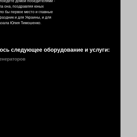
 поедете домой победителями -
ала она, поздравляя юных
ло бы первое место и главные
раздник и для Украины, и для
сказала Юлия Тимошенко.
ось следующее оборудование и услуги:
енераторов