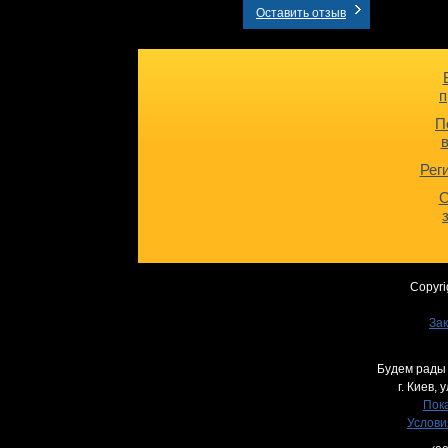
Оставить отзыв
п
П
Рег
О
Copyri
Зак
Будем рады 
г. Киев,
у
Пока
Услови