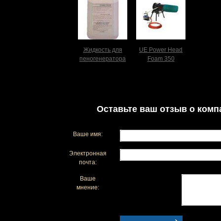
Жидкость для
UE Power Head
пеногенератора
Foam 350
Оставьте ваш отзыв о комп
Ваше имя:
Электронная
почта:
Ваше
мнение: