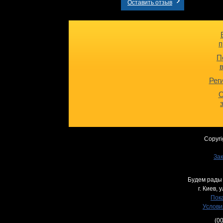
Оставить отзыв
п
П
Рег
О
Copyri
Зак
Будем рады 
г. Киев,
у
Пока
Услови
(0