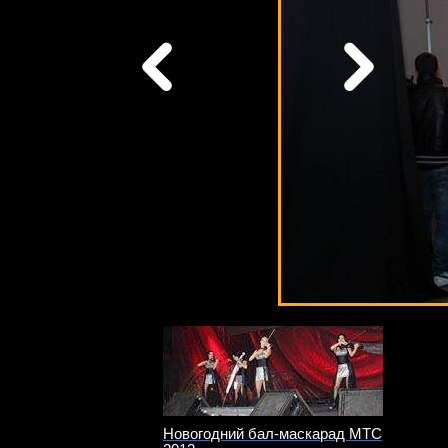
Новогодний бал-маскарад МТС