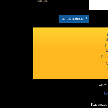
мнение:
Оставить отзыв
п
П
Рег
О
Copyri
Зак
Будем рады 