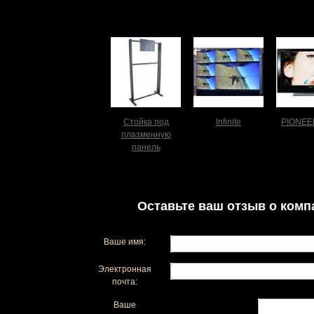
Стойка под
Infinite
PIONEE
плазменную
панель
Оставьте ваш отзыв о комп
Ваше имя:
Электронная
почта:
Ваше