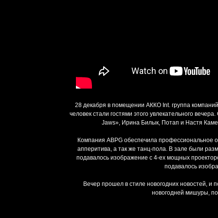
28 декабря в помещении АККО Int. группа компани
человек стали гостями этого увлекательного вечер
Jaws», Ирина Билык, Потап и Настя Каме
Компания ABPG обеспечила профессиональное ос
апперитива, а так же танц-пола. В зале были ра
подавалось изображение с 4-ех мощных проекторов.
подавалось изобра
Вечер прошел в стиле новогодних новостей, и 
новогодней мишуры, по