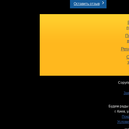
Оставить отзыв
п
П
Рег
О
Copyri
Зак
Будем рады 
г. Киев,
у
Пока
Услови