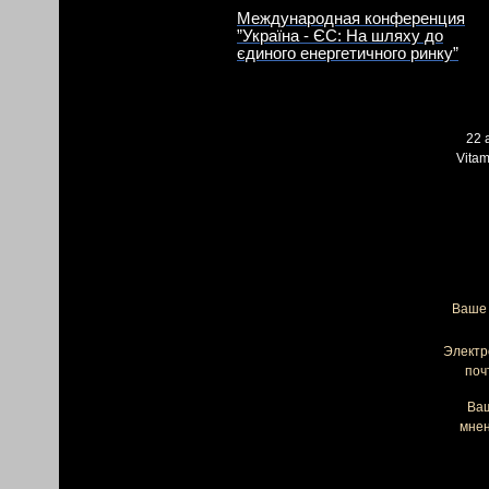
Международная конференция
”Україна - ЄС: На шляху до
єдиного енергетичного ринку”
22 
Vita
Ваше 
Электр
поч
Ва
мнен