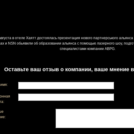
августа в отеле Хаятт достоялась презентация нового партнерського альянса
max и NSN обьявили об образовании альянса с помощью лазерного шоу, подго
специалистами компании ABPG.
Оставьте ваш отзыв о компании, ваше мнение в
имя:
онная
та:
ше
ие: