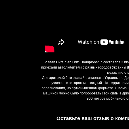
2 этап Ukrainian Drift Championship состоялся 3 
приехали автолюбители с разных городов Украины (К
между пилота
Для зрителей 2-го этапа Чемпионата Украины по Д
участие, в котором мог каждый. На территори
соревнования, но в уменьшенном формате. С помощ
машинок можно было попробовать свои силы в дри
900 метров мобильного ог
Оставьте ваш отзыв о комп