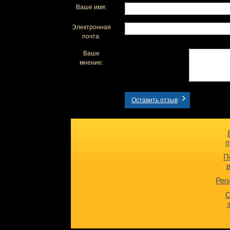
Ваше имя:
Электронная
почта:
Ваше
мнение:
Оставить отзыв
п
П
Рег
О