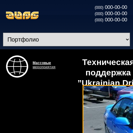
000-00-00
(000)
000-00-00
(000)
000-00-00
(000)
Техническа
Массовые
мероприятия
поддержка
”Ukrainian Dri
Championshi
в Одессе