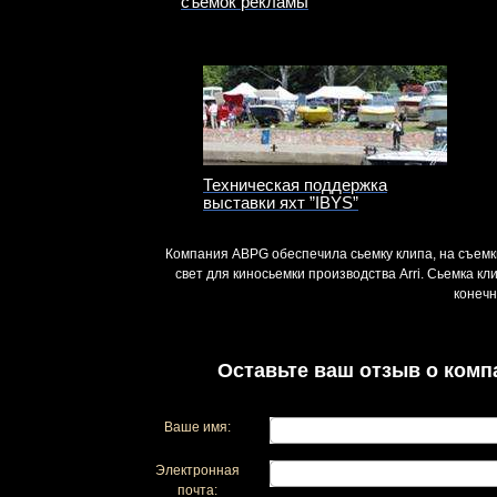
съемок рекламы
Техническая поддержка
выставки яхт ”IBYS”
Компания ABPG обеспечила сьемку клипа, на съемк
свет для киносьемки производства Arri. Сьемка к
конечн
Оставьте ваш отзыв о комп
Ваше имя:
Электронная
почта: