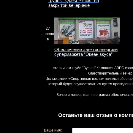
группы ”Quest Pistols” на
закрытой вечеринке
27
апреля
в
Обеспечение электроэнергией
супермаркета ”Океан вкуса”
столичном клубе "Byblos" Компания ABPG совм
благотворительный вечер 
Целью акции «Спортивная весна» являлся сбор ср
который будет осуществляться путем проведения
Вечер и концертная программа обеспечивал
Оставьте ваш отзыв о комп
Ваше имя: