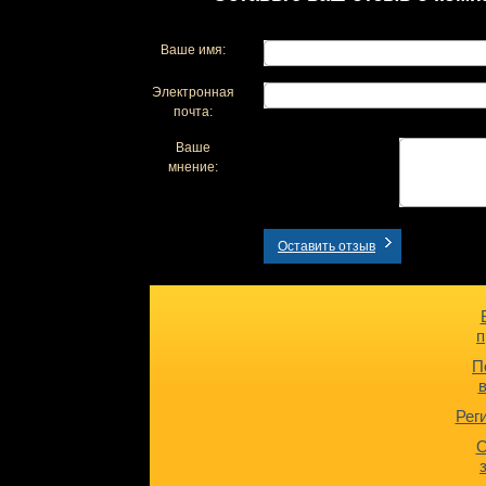
Ваше имя:
Электронная
почта:
Ваше
мнение:
Оставить отзыв
п
П
Рег
О