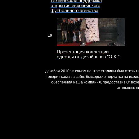
техническая поддержка
открытия европейского
футбольного агенства
19
Презентация коллекции
одежды от дизайнеров ”O.K.”
декабря 2010г. в самом центре столицы был открыт 
говорит сама за себя: боксерские перчатки на вхо
обеспечила наша компания, предоставив O’ boxe
итальянског