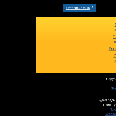
Оставить отзыв
п
П
Рег
О
Copyri
Зак
Будем рады 
г. Киев,
у
Пока
Услови