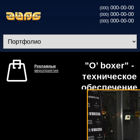
000-00-00
(000)
000-00-00
(000)
000-00-00
(000)
”O’ boxer” -
Рекламные
мероприятия
техническое
обеспечение
открытия
первого в
Украине
паба для