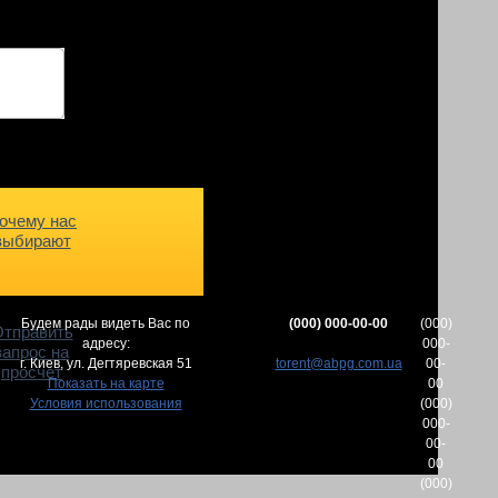
очему нас
выбирают
Будем рады видеть Вас по
(000) 000-00-00
(000)
тправить
адресу:
000-
запрос на
г. Киев,
ул. Дегтяревская 51
torent@abpg.com.ua
00-
просчет
Показать на карте
00
Условия использования
(000)
000-
00-
00
(000)