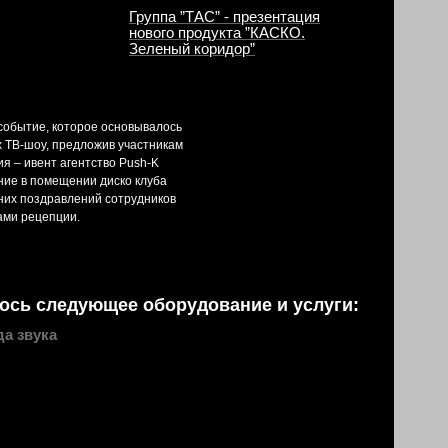
Группа ”ТАС” - презентация
нового продукта ”КАСКО.
Зеленый коридор”
 событие, которое основывалось
 ТВ-шоу, предложив участникам
ия – ивент агентство Push-K
ие в помещении диско клуба
дних поздравлений сотрудников
ами рецепции.
ось следующее оборудование и услуги:
а звука