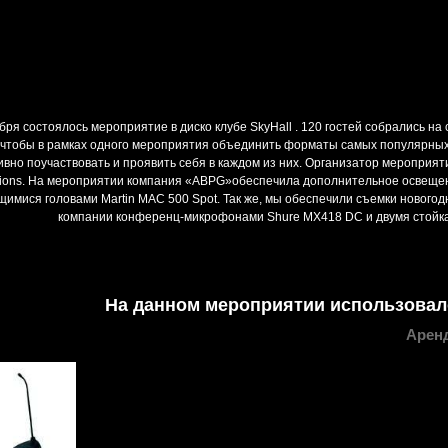
бря состоялось мероприятие в диско клубе SkyHall . 120 гостей собрались на
, чтобы в рамках одного мероприятия объединить форматы самых популярных
ивно поучаствовать и проявить себя в каждом из них. Организатор мероприят
tions. На мероприятии компания «ABPG»обеспечила дополнительное освещен
имися головами Martin MAC 500 Spot. Так же, мы обеспечили съемки нового
компании конференц-микрофонами Shure MX418 DC и двумя стойк
На данном мероприятии использовал
Аренд