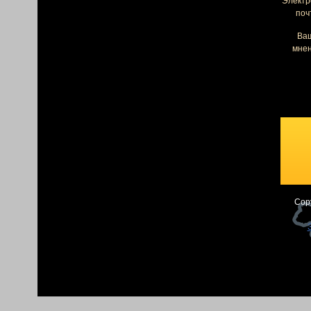
Электр
поч
Ва
мнен
Cop