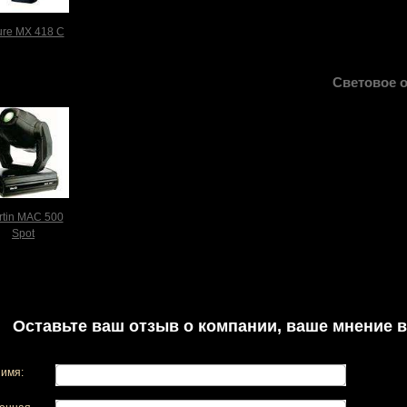
re MX 418 C
Световое 
rtin MAC 500
Spot
Оставьте ваш отзыв о компании, ваше мнение в
имя: