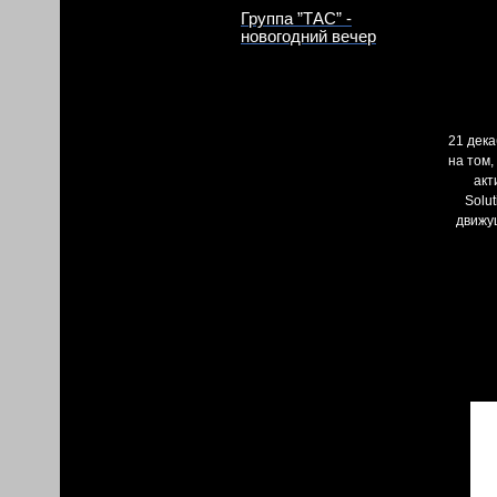
Группа ”ТАС” -
новогодний вечер
21 дека
на том
акт
Solu
движущ