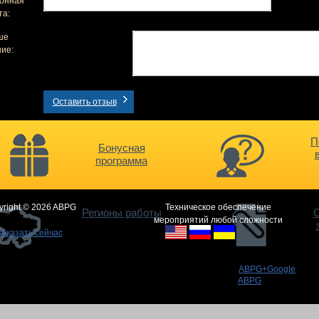
онная
та:
ше
ие:
Оставить отзыв
П
Бонусная
программа
yright © 2026 ABPG
Техническое обеспечение
Регионы работы
О
мероприятий любой сложности
Заказать сейчас
ABPG+Google
ABPG