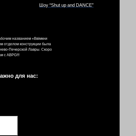
Шоу “Shut up and DANCE”
абочим названием «Ввімкни
им отделом конструкции была
Киево-Печерской Лавры. Скоро
м с ABPG!!!
ажно для нас: