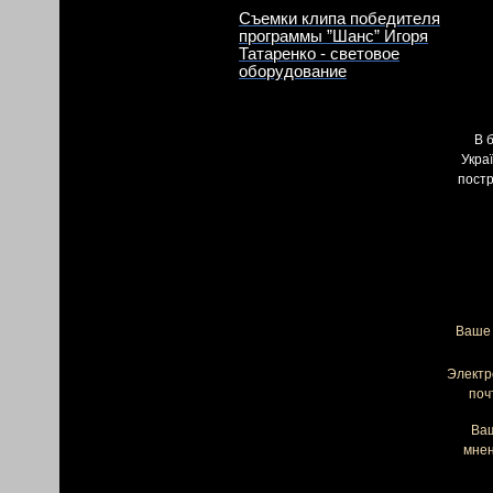
Съемки клипа победителя
программы ”Шанс” Игоря
Татаренко - световое
оборудование
В 
Укра
постр
Ваше 
Электр
поч
Ва
мнен