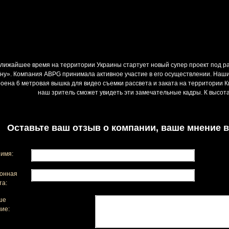
ближайшее время на территории Украины стартует новый супер проект под р
їну». Компания ABPG принимала активное участие в его осуществлении. Наш
оена 6 метровая вышка для видео съемки рассвета и заката на территории 
наш зритель сможет увидеть эти замечательные кадры. К высота
Оставьте ваш отзыв о компании, ваше мнение в
имя:
онная
та:
ше
ие: