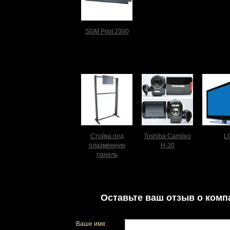
SGM Pilot 2000
Стойка под
Toshiba Camileo
L
плазменную
H-30
панель
Оставьте ваш отзыв о комп
Ваше имя: