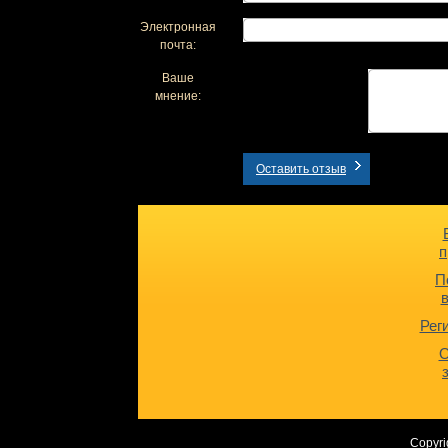
Электронная
почта:
Ваше
мнение:
Оставить отзыв
п
П
Рег
О
Copyri