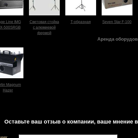
age Line IMG
Световая стойка
Т-образная
Seven Star F-100
X-500SRGB
с алюмиевой
фермой
Аренда оборудов
rtin Magnum
Hazer
Оставьте ваш отзыв о компании, ваше мнение в
имя: