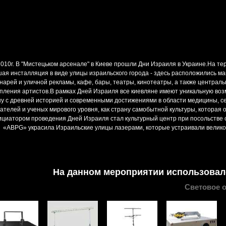
 2010г. В "Мистецьком арсенале" в Киеве прошли Дни Израиля в Украине.На т
ая инсталляция в виде улицы израильского города - здесь расположились ма
нарей и уличной рекламы, кафе, бары, театры, кинотеатры, а также централ
пления артистов.В рамках Дней Израиля все киевляне имеют уникальную воз
у с древней историей и современными достижениями в области медицины, сел
ателей и ученых мирового уровня, как страну самобытной культуры, которая 
циатором проведения Дней Израиля стал культурный центр при посольстве 
«ABPG» украсила Израильские улицы лазерами, которые устраивали велик
На данном мероприятии использовал
Световое 