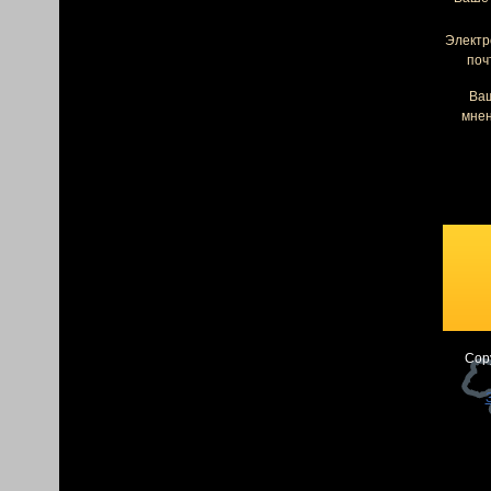
Электр
поч
Ва
мнен
Cop