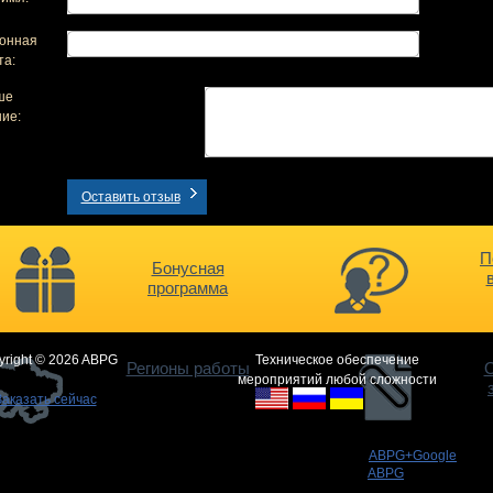
онная
та:
ше
ие:
Оставить отзыв
П
Бонусная
программа
yright © 2026 ABPG
Техническое обеспечение
Регионы работы
О
мероприятий любой сложности
Заказать сейчас
ABPG+Google
ABPG