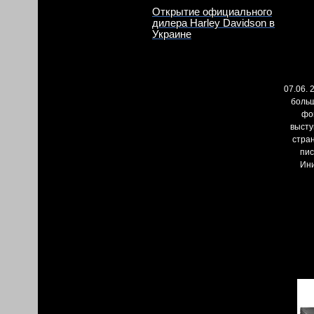
Открытие официального
дилера Harley Davidson в
Украине
07.06.
больш
фо
высту
стран
пис
Ини