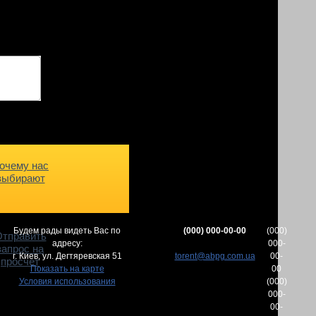
очему нас
выбирают
Будем рады видеть Вас по
(000) 000-00-00
(000)
тправить
адресу:
000-
запрос на
г. Киев,
ул. Дегтяревская 51
torent@abpg.com.ua
00-
просчет
Показать на карте
00
Условия использования
(000)
000-
00-