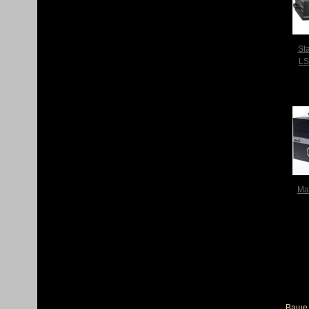
St
LS
Ma
Ваше 