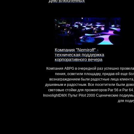
Дню влюбленных
Компания ”Nemiroff” -
техническая поддержка
корпоративного вечера
Компания ABPG в очередной раз успешно провела 
пения, осветили площадку, придав ей еще бо
вознаграждением были радостные лица клиента,
душевным и радостным. Все посетители были дово
световые стойки для прожекторов Par 56 и Par 64
InovolightDMX Пульт Pilot 2000 Сценические подиум
для поди