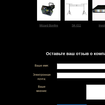
Wizard Bonfire
SK-011
Invol
Оставьте ваш отзыв о комп
Ваше имя:
Электронная
почта:
Ваше
мнение: