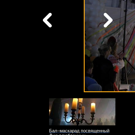
Бал–маскарад посвященный