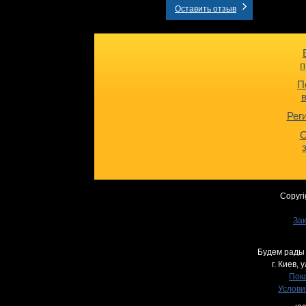
Оставить отзыв
п
П
Рег
О
Copyri
Зак
Будем рады 
г. Киев,
у
Пока
Услови