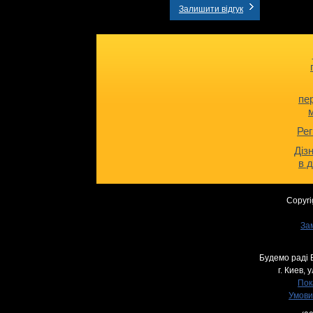
Залишити відгук
пе
Рег
Діз
в 
Copyri
За
Будемо раді 
г. Киев,
у
Пок
Умови