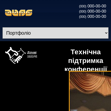
000-00-00
(000)
000-00-00
(000)
000-00-00
(000)
Технічна
Ділові
заходи
підтримка
конференції
Marketing
Revolution