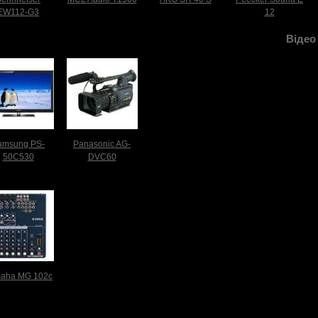
EW112-G3
12
Відео 
amsung PS-
Panasonic AG-
50C530
DVC60
aha MG 102c