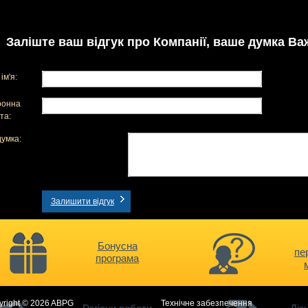
Заліште ваш відгук про Компанії, ваше думка Ва
ім'я:
ронна
та:
умка:
Залишити відгук
Бонусна
пе
програма
yright © 2026 ABPG
Технічне забезпечення