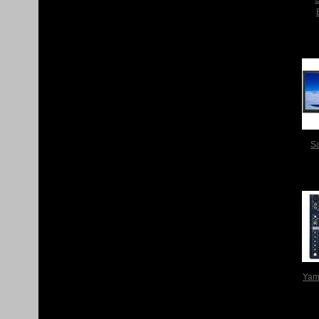
S
Yam