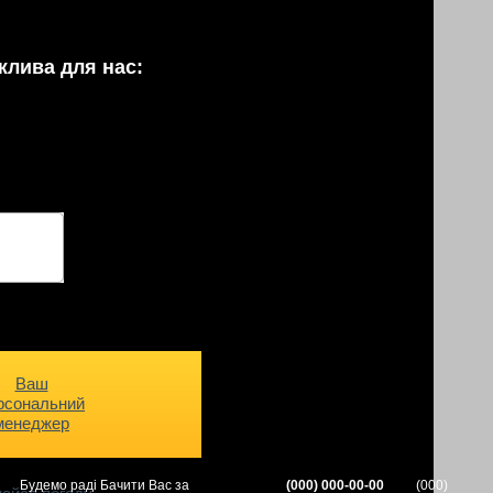
жлива для нас:
Ваш
рсональний
менеджер
Будемо раді Бачити Вас за
(000) 000-00-00
(000)