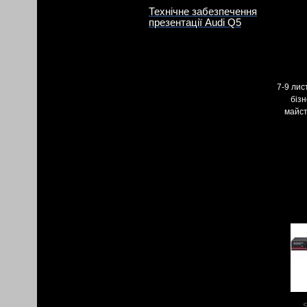
Технічне забезпечення
презентації Audi Q5
7-9 лис
бізн
майст