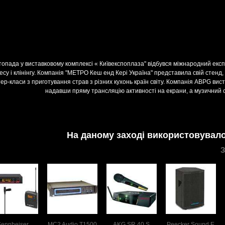
топада у виставковому комплексі « Київекспоплаза" відбувся міжнародний ек
есу і клінінгу. Компанія "МЕТРО Кеш енд Кері Україна" представила свій стенд,
ер-класи з приготування страв з різних кухонь країн світу. Компанія ABPG вис
надавши пряму трансляцію активності на екрани, а музичний с
На даному заході використовувало
З
Sennheiser
MC2 Audio T1500
AKG SR 40 S
Peecker Sound E