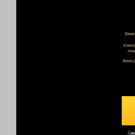
Ваше 
Елект
пош
Ваша д
Cop