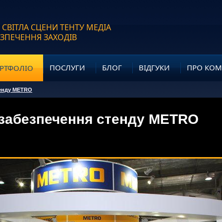
 СВІТЛА СЦЕНИ ТЕНТУ МЕДІА
ЕЗПЕЧЕННЯ ЗАХОДІВ
ПОСЛУГИ
БЛОГ
ВІДГУКИ
ПРО КО
РТФОЛІО
тенду METRO
 забезпечення стенду METRO