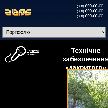
000-00-00
(000)
000-00-00
(000)
000-00-00
(000)
Технічне
Приватні
заходи
забезпеченн
«закритого»
ювілею в
Мамаєвій
Слободі