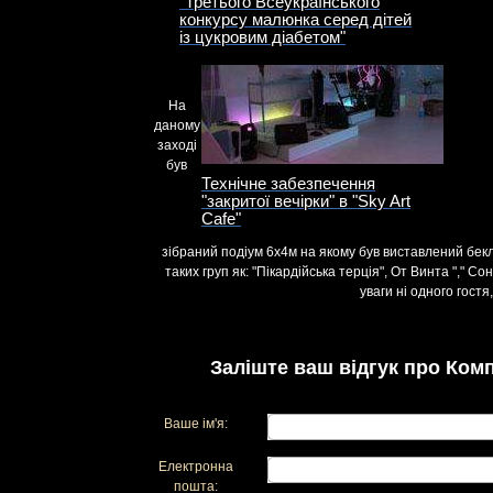
"Третього Всеукраїнського
конкурсу малюнка серед дітей
із цукровим діабетом"
На
даному
заході
був
Технічне забезпечення
"закритої вечірки" в "Sky Art
Cafe"
зібраний подіум 6х4м на якому був виставлений бекл
таких груп як: "Пікардійська терція", От Винта "," С
уваги ні одного гостя,
Заліште ваш відгук про Комп
Ваше ім'я:
Електронна
пошта: