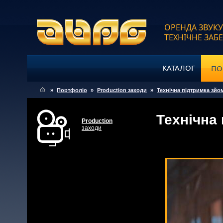
ОРЕНДА ЗВУКУ
ТЕХНІЧНЕ ЗАБ
КАТАЛОГ
ПО
»
Портфоліо
»
Production заходи
»
Технічна підтримка зйо
Технічна 
Production
заходи