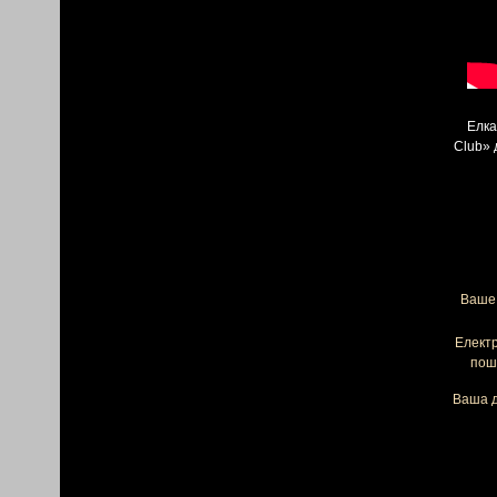
Елка
Сlub» 
Ваше 
Елект
пош
Ваша д