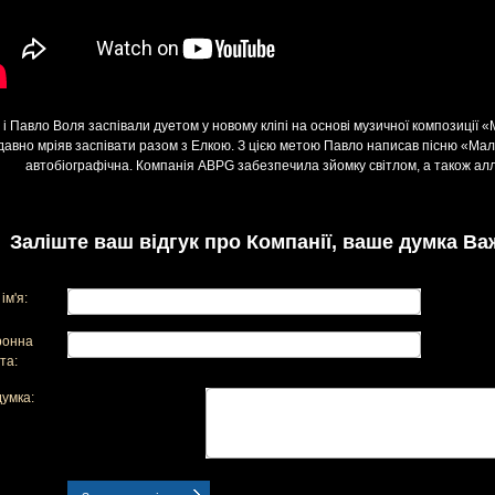
 і Павло Воля заспівали дуетом у новому кліпі на основі музичної композиції
давно мріяв заспівати разом з Елкою. З цією метою Павло написав пісню «Маль
автобіографічна. Компанія ABPG забезпечила зйомку світлом, а також а
Заліште ваш відгук про Компанії, ваше думка Ва
ім'я:
ронна
та:
умка: