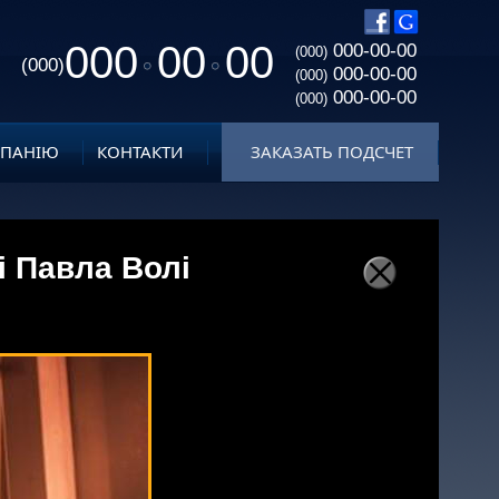
000
00
00
000-00-00
(000)
(000)
000-00-00
(000)
000-00-00
(000)
МПАНІЮ
КОНТАКТИ
ЗАКАЗАТЬ ПОДСЧЕТ
і Павла Волі