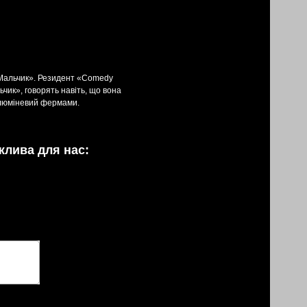
 «Мальчик». Резидент «Сomedy
чик», говорять навіть, що вона
ллюміневий фермами.
жлива для нас: