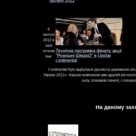
fashion 2012
6
лютого
2012 в
залі
Технічна підтримка фіналу акції
готелю
"Розкішні Швідкі2" в Upstar
Iner
continental
Continental Kyiv відбулася урочиста церемонія ого
Україні 2012». Нашою компанією вже другий рік посп
залу, плазмові панелі, і спеці
На даному зах