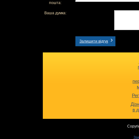
пошта:
Ваша думка:
Залишити відгук
пе
Рег
Діз
в 
Copyri
За