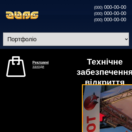
000-00-00
(000)
000-00-00
(000)
000-00-00
(000)
Технічне
Рекламні
заходи
забезпеченн
відкриття
магазину
«Фокстрот»