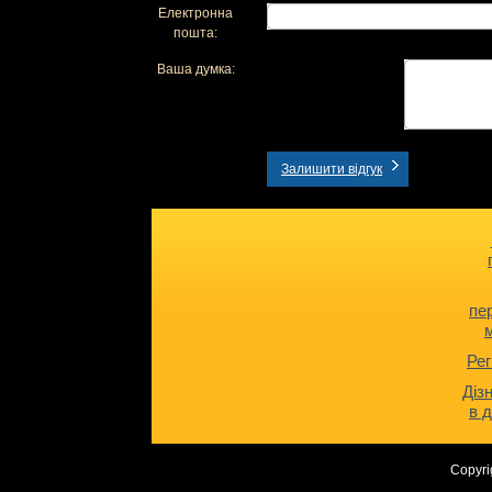
Електронна
пошта:
Ваша думка:
Залишити відгук
пе
Рег
Діз
в 
Copyri