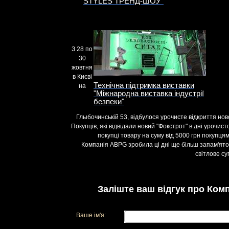
STYLES ТРЕНД-ШОУ"
З 28 по
30
жовтня
в Києві
Технічна підтримка виставки
на
"Міжнародна виставка індустрії
безпеки"
Глыбочинській 53, відбулося урочисте відкриття нов
Покупців, які відвідали новий "Фокстрот" в дні урочист
покупці товару на суму від 5000 грн покупц
Компанія ABPG зробила ці дні ще більш запам'ято
світлове су
Заліште ваш відгук про Комп
Ваше ім'я: