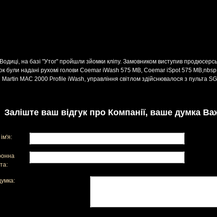
Водиці, на базі "Утог" пройшли зйомки кліпу. Замовником виступив продюсерс
к були надані рухомі голови Coemar iWash 575 MB, Coemar iSpot 575 MB,nbsp; 
Martin MAC 2000 Profile iWash, управління світлом здійснювалося з пульта SG
Заліште ваш відгук про Компанії, ваше думка Ва
ім'я:
ронна
та:
умка: