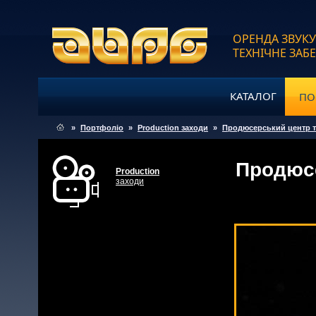
ОРЕНДА ЗВУКУ
ТЕХНІЧНЕ ЗАБ
КАТАЛОГ
ПО
»
Портфоліо
»
Production заходи
»
Продюсерський центр т
Продюсе
Production
заходи