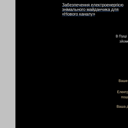
Забезпечення електроенергією
знімального майданчика для
«Нового каналу»
В Пущі 
зйомо
Ваше 
Елект
пош
Ваша д