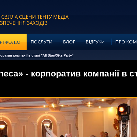
 СВІТЛА СЦЕНИ ТЕНТУ МЕДІА
ЕЗПЕЧЕННЯ ЗАХОДІВ
ПОСЛУГИ
БЛОГ
ВІДГУКИ
ПРО КО
РТФОЛІО
оратив компанії в стилі "All Star#39;s Party"
neca» - корпоратив компанії в с