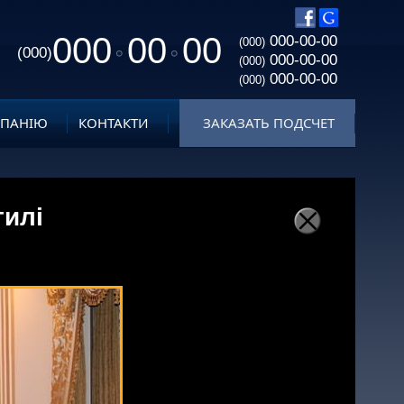
000
00
00
000-00-00
(000)
(000)
000-00-00
(000)
000-00-00
(000)
МПАНІЮ
КОНТАКТИ
ЗАКАЗАТЬ ПОДСЧЕТ
тилі