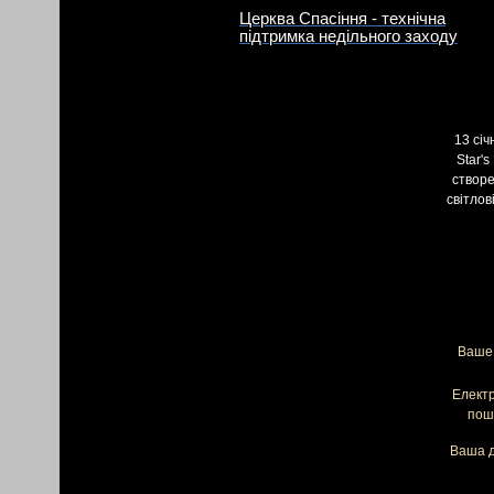
Церква Спасіння - технічна
підтримка недільного заходу
13 січ
Star'
створе
світлов
Ваше 
Елект
пош
Ваша д