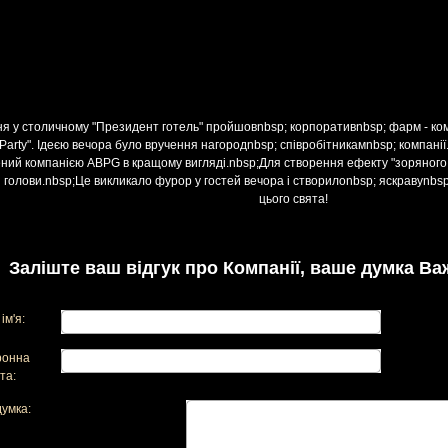
ня у столичному "Президент готель" пройшовnbsp; корпоративnbsp; фарм - компан
s Party". Ідеєю вечора було вручення нагородnbsp; співробітникамnbsp; компані
ний компанією ABPG в кращому вигляді.nbsp;Для створення ефекту "зоряного 
і голови.nbsp;Це викликало фурор у гостей вечора і створилоnbsp; яскравуnbsp;
цього свята!
Заліште ваш відгук про Компанії, ваше думка Ва
ім'я:
ронна
та:
умка: