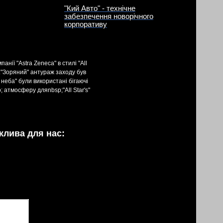
"Кий Авто" - технічне
забезпечення новорічного
корпоративу
ії "Astra Zeneca" в стилі "All
ї."Зоряний" антураж заходу був
неба" були використані бігаючі
 атмосферу дляnbsp;"All Star's"
жлива для нас: