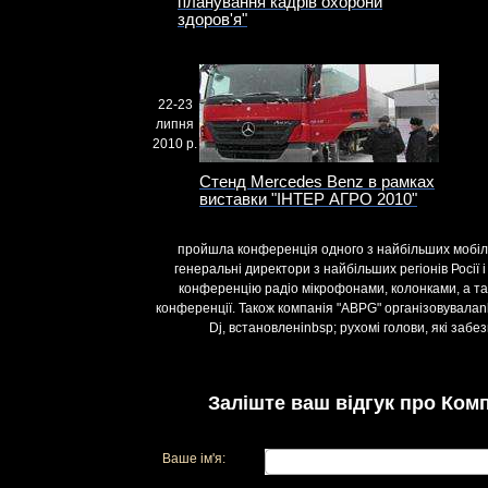
планування кадрів охорони
здоров'я"
22-23
липня
2010 р.
Стенд Mercedes Benz в рамках
виставки "ІНТЕР АГРО 2010"
пройшла конференція одного з найбільших мобіль
генеральні директори з найбільших регіонів Росії 
конференцію радіо мікрофонами, колонками, а та
конференції. Також компанія "ABPG" організовувалаn
Dj, встановленіnbsp; рухомі голови, які заб
Заліште ваш відгук про Комп
Ваше ім'я: