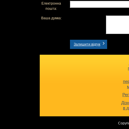
Електронна
пошта:
Ваша думка:
Залишити відгук
пе
Рег
Діз
в 
Copyri