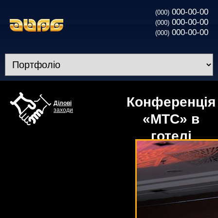
000-00-00
(000)
000-00-00
(000)
000-00-00
(000)
Конференція
Ділові
заходи
«МТС» в
готелі
Radisson