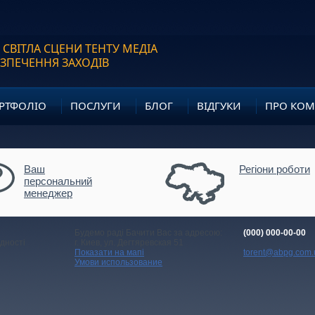
 СВІТЛА СЦЕНИ ТЕНТУ МЕДІА
ЕЗПЕЧЕННЯ ЗАХОДІВ
РТФОЛІО
ПОСЛУГИ
БЛОГ
ВІДГУКИ
ПРО КО
Ваш
Регіони роботи
персональний
менеджер
Будемо раді Бачити Вас за адресою:
(000) 000-00-00
дності
г. Киев,
ул. Дегтяревская 51
Показати на мапі
torent@abpg.com.
Умови использование