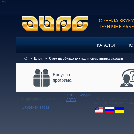
152
ОРЕНДА ЗВУКУ
ТЕХНІЧНЕ ЗАБ
КАТАЛОГ
ПО
»
Блог
»
Оренда обладнання для спортивних заходів
Бонусна
програма
ABPG+Google
Copyright © 2026 ABPG
Технічне забезпечення
ABPG
ЗАХОДІВ будь-якої скла
Замовити зараз